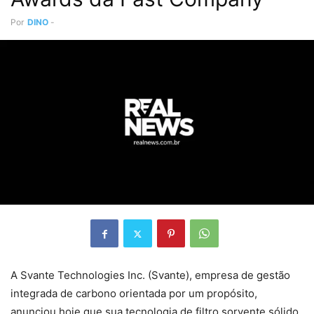
Por
DINO
-
A Svante Technologies Inc. (Svante), empresa de gestão
integrada de carbono orientada por um propósito,
anunciou hoje que sua tecnologia de filtro sorvente sólido