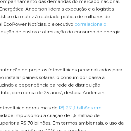
 do acompanhamento das demandas do mercado nacional.
rgética, Anderson lidera a execução e a logística
stico da matriz à realidade prática de milhares de
al EcoPower Notícias, o executivo
correlaciona o
edução de custos e otimização do consumo de energia
utenção de projetos fotovoltaicos personalizados para
Ao instalar painéis solares, o consumidor passa a
reduzindo a dependência da rede de distribuição
uto, com cerca de 25 anos", destaca Anderson.
 fotovoltaico gerou mais de
R$ 251,1 bilhões em
vidade impulsionou a criação de 1,6 milhão de
perior a R$ 78 bilhões. Em termos ambientais, o uso da
as de gás carbônico (CO²) na atmosfera.