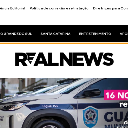
ência Editorial
Política de correção e retratação
Diretrizes para Co
IO GRANDE DO SUL
SANTA CATARINA
ENTRETENIMENTO
APO