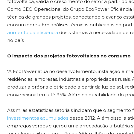
fotovoltaica, valida o crescimento do setor a partir
Como CEO Operacional do Grupo EcoPower Eficiência Ene
técnica de grandes projetos, conectando o avanço estatí
consumidores. Em análises técnicas publicadas no port
aumento da eficiência
dos sistemas à necessidade de r
no país.
O impacto dos projetos fotovoltaicos no consumo
"A EcoPower atua no desenvolvimento, instalação e man
residências, empresas, indústrias e propriedades rurais. 
produzir a própria eletricidade a partir da luz do sol, 
convencional em até 95%. Além da durabilidade do prod
Assim, as estatísticas setoriais indicam que o segmento
investimentos acumulados
desde 2012. Além disso, a ati
empregos verdes e gerou uma arrecadação tributária su
tecnologia evitou a emissão de 66,6 milhões de tonelad