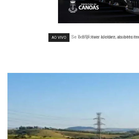
Temporais afetam abastecimen
AO VIVO