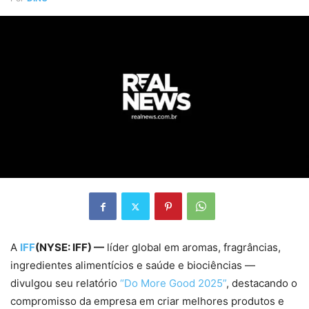
A
IFF
(NYSE: IFF) —
líder global em aromas, fragrâncias,
ingredientes alimentícios e saúde e biociências —
divulgou seu relatório
“Do More Good 2025”
, destacando o
compromisso da empresa em criar melhores produtos e