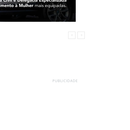
 a
 e da
PUBLICIDADE