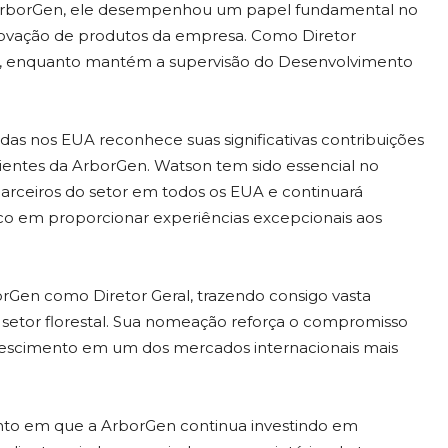
a ArborGen, ele desempenhou um papel fundamental no
novação de produtos da empresa. Como Diretor
ção, enquanto mantém a supervisão do Desenvolvimento
s nos EUA reconhece suas significativas contribuições
ientes da ArborGen. Watson tem sido essencial no
e parceiros do setor em todos os EUA e continuará
co em proporcionar experiências excepcionais aos
orGen como Diretor Geral, trazendo consigo vasta
setor florestal. Sua nomeação reforça o compromisso
crescimento em um dos mercados internacionais mais
nto em que a ArborGen continua investindo em