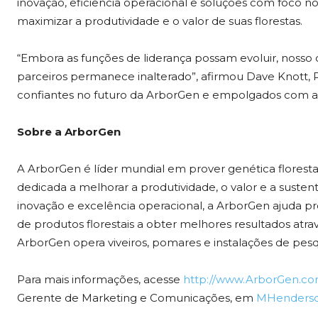
inovação, eficiência operacional e soluções com foco no c
maximizar a produtividade e o valor de suas florestas.
“Embora as funções de liderança possam evoluir, nosso
parceiros permanece inalterado”, afirmou Dave Knott, 
confiantes no futuro da ArborGen e empolgados com as
Sobre a ArborGen
A ArborGen é líder mundial em prover genética florest
dedicada a melhorar a produtividade, o valor e a susten
inovação e excelência operacional, a ArborGen ajuda pro
de produtos florestais a obter melhores resultados atra
ArborGen opera viveiros, pomares e instalações de pesqu
Para mais informações, acesse
http://www.ArborGen.c
Gerente de Marketing e Comunicações, em
MHenders