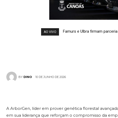
liderança mun
continuidade
Famurs e Ulbra firmam parceria
AO VIVO
inovação
10 DE JUNHO DE 2026
BY
DINO
A ArborGen, líder em prover genética florestal avançada
em sua liderança que reforçam o compromisso da empre