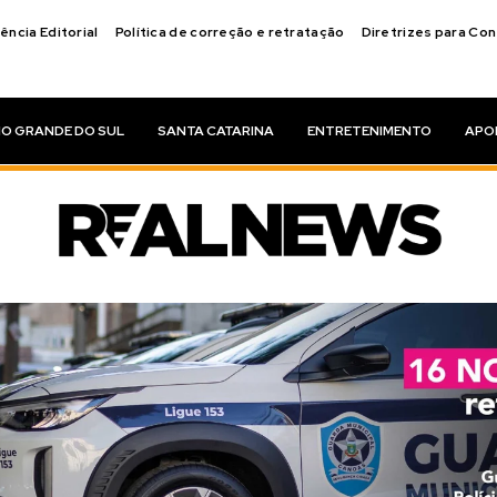
ência Editorial
Política de correção e retratação
Diretrizes para Co
IO GRANDE DO SUL
SANTA CATARINA
ENTRETENIMENTO
APO
alece sua equip