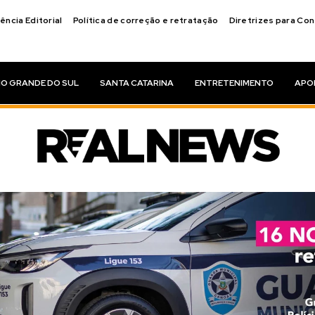
ência Editorial
Política de correção e retratação
Diretrizes para Co
IO GRANDE DO SUL
SANTA CATARINA
ENTRETENIMENTO
APO
cias oferecem