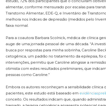
estudo, 72% dos participantes que o concluíram obtiver
alimentar, conforme mensurado por escalas para trans
Transtorno Alimentar, EDE-Q, e Inventário de Transtorn
melhora nos índices de depressão (medidos pelo Inven
faixa normal.
Para a coautora Barbara Scolnick, médica de clínica g
auge de uma jornada pessoal de uma década. “A investi
busca por respostas para minha sobrinha, Caroline Beckw
cetogênica, um padrão no tratamento da epilepsia, foi 
intervenções, permitiu que Caroline atingisse a remissão
otimista com estes resultados preliminares, que indica
pessoas como Caroline.”
Embora os autores reconheçam a sensibilidade clínica d
pacientes, este estudo está baseado em
evidências
prel
conceito. Os resultados indicam que, quando administr
treinado, a terapia cetogênica apresenta potencial pa