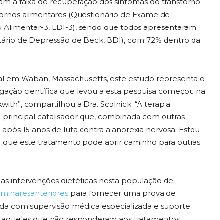
am a faixa de recuperação dos sintomas do transtorno
tornos alimentares (Questionário de Exame de
o Alimentar-3, EDI-3), sendo que todos apresentaram
tário de Depressão de Beck, BDI), com 72% dentro da
eral em Waban, Massachusetts, este estudo representa o
gação científica que levou a esta pesquisa começou na
ith”, compartilhou a Dra. Scolnick. “A terapia
o principal catalisador que, combinada com outras
 após 15 anos de luta contra a anorexia nervosa. Estou
m que este tratamento pode abrir caminho para outras
as intervenções dietéticas nesta população de
iminares
anteriores
para fornecer uma prova de
ada com supervisão médica especializada e suporte
ra aqueles que não responderam aos tratamentos