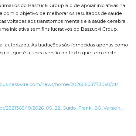
imários do Baszucki Group é o de apoiar iniciativas na
ia com o objetivo de melhorar os resultados de saúde
s voltadas aos transtornos mentais e à saúde cerebral,
 uma iniciativa sem fins lucrativos do Baszucki Group.
cial autorizada. As traduções são fornecidas apenas como
ginal, que é a única versão do texto que tem efeito
.businesswire.com/news/home/20260603773060/pt/
pt/2821368/19/2026_05_22_Guido_Frank_BG_Version_-