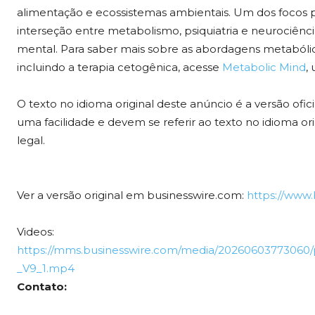
alimentação e ecossistemas ambientais. Um dos focos pr
interseção entre metabolismo, psiquiatria e neurociênc
mental. Para saber mais sobre as abordagens metabólica
incluindo a terapia cetogênica, acesse
Metabolic Mind
,
O texto no idioma original deste anúncio é a versão ofi
uma facilidade e devem se referir ao texto no idioma ori
legal.
Ver a versão original em businesswire.com:
https://www
Videos:
https://mms.businesswire.com/media/20260603773060/
_V9_1.mp4
Contato: