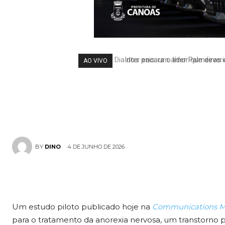
esperança par
cetogênica n
Inter encara o líder Palmeiras 
AO VIVO
anorexia nerv
4 DE JUNHO DE 2026
BY
DINO
Um estudo piloto publicado hoje na
Communications M
para o tratamento da anorexia nervosa, um transtorno p