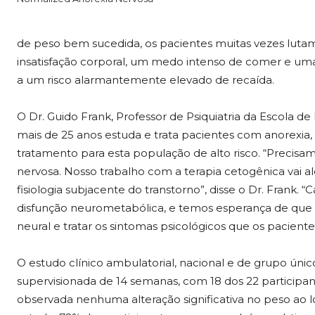
de peso bem sucedida, os pacientes muitas vezes lutam
insatisfação corporal, um medo intenso de comer e 
a um risco alarmantemente elevado de recaída.
O Dr. Guido Frank, Professor de Psiquiatria da Escola d
mais de 25 anos estuda e trata pacientes com anorexia,
tratamento para esta população de alto risco. “Precis
nervosa. Nosso trabalho com a terapia cetogênica vai 
fisiologia subjacente do transtorno”, disse o Dr. Frank. 
disfunção neurometabólica, e temos esperança de que a
neural e tratar os sintomas psicológicos que os pacien
O estudo clínico ambulatorial, nacional e de grupo ún
supervisionada de 14 semanas, com 18 dos 22 participant
observada nenhuma alteração significativa no peso ao 