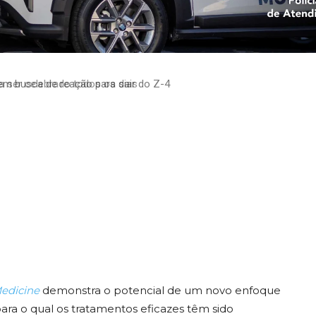
a a terapia
o tratamento da
em busca de reação para sair do Z-4
osa
edicine
demonstra o potencial de um novo enfoque
ara o qual os tratamentos eficazes têm sido