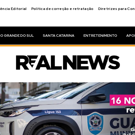
ência Editorial
Política de correção e retratação
Diretrizes para Co
IO GRANDE DO SUL
SANTA CATARINA
ENTRETENIMENTO
APO