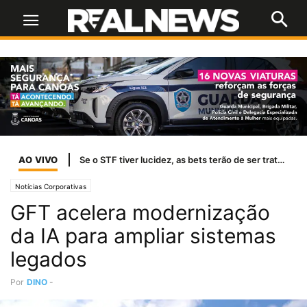
AO VIVO
Temporais afetam abastecimento de água em 37 cidades do RS
Notícias Corporativas
GFT acelera modernização
da IA para ampliar sistemas
legados
Por
DINO
-