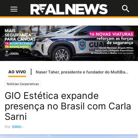
AO VIVO
Naser Taher, presidente e fundador do MultiBank Group, homenageado por Sua Alteza Sheikh Nahyan bin Mubarak Al Nahyan com o Prêmio de Excelência de Ouro em FinTech, Ativos Digitais e Blockchain
Notícias Corporativas
GIO Estética expande
presença no Brasil com Carla
Sarni
Por
DINO
-