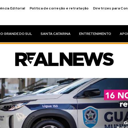
ência Editorial
Política de correção e retratação
Diretrizes para Co
IO GRANDE DO SUL
SANTA CATARINA
ENTRETENIMENTO
APO