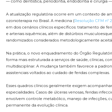
— como dentística, periodontia, endodontia e cirurgia 
A atualização regulatória ocorre em um contexto de ama
ozonioterapia no Brasil. A medicina (
Resolução CFM nº 2
em dois cenários clínicos específicos: tratamento de fer
e arteriais isquêmicas, além de distúrbios musculoesque
randomizados considerados metodologicamente aceitáv
Na prática, o novo enquadramento do Órgão Regulatóri
forma mais estruturada a serviços de saúde, clínicas, 
multidisciplinar. A mudança também favorece a padron
assistenciais voltados ao cuidado de feridas complexas.
Esses quadros clínicos geralmente exigem acompanham
especialidades. Casos de úlceras venosas, feridas infeccio
envolvem controle metabólico, manejo de infecções, cu
permanente da evolução clínica.