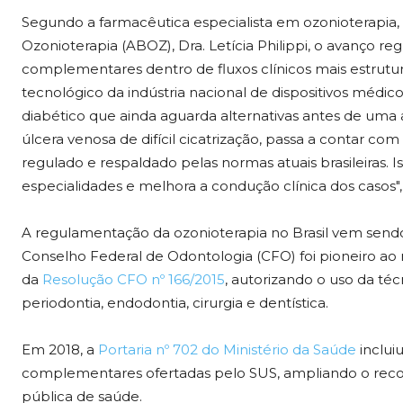
Segundo a farmacêutica especialista em ozonioterapia, f
Ozonioterapia (ABOZ), Dra. Letícia Philippi, o avanço re
complementares dentro de fluxos clínicos mais est
tecnológico da indústria nacional de dispositivos médic
diabético que ainda aguarda alternativas antes de um
úlcera venosa de difícil cicatrização, passa a contar c
regulado e respaldado pelas normas atuais brasileiras. Is
especialidades e melhora a condução clínica dos casos",
A regulamentação da ozonioterapia no Brasil vem sendo
Conselho Federal de Odontologia (CFO) foi pioneiro ao
da
Resolução CFO nº 166/2015
, autorizando o uso da té
periodontia, endodontia, cirurgia e dentística.
Em 2018, a
Portaria nº 702 do Ministério da Saúde
incluiu
complementares ofertadas pelo SUS, ampliando o recon
pública de saúde.