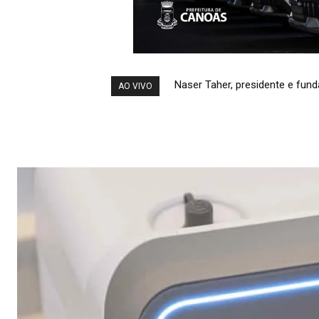
Naser Taher, presidente e fun
AO VIVO
com o P