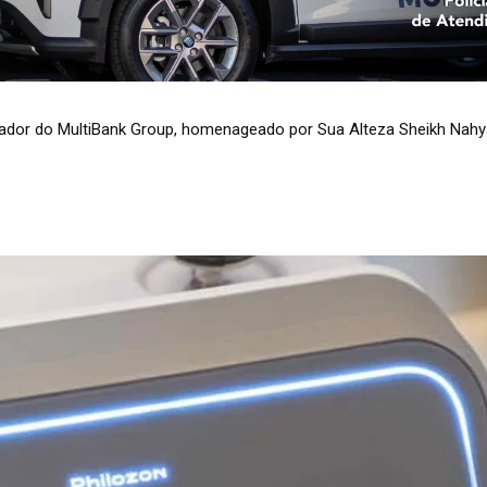
dador do MultiBank Group, homenageado por Sua Alteza Sheikh Nahy
rêmio de Excelência de Ouro em FinTech, Ativos Digitais e Blockcha