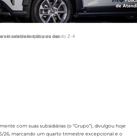
: Resultados
o 4º Trimestre e
em busca de reação para sair do Z-4
 2025/26
mente com suas subsidiárias (o “Grupo”), divulgou hoje
025/26, marcando um quarto trimestre excepcional e o