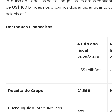
impulso em todos os nossos negócios, estamos confi
de US$ 100 bilhões nos próximos dois anos, enquanto co
acionistas.”
Destaques Financeiros:
4T do ano
fiscal
f
2025/2026
US$ milhões
U
Receita do Grupo
21.588
1
Lucro líquido
(atribuível aos
521