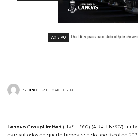
Lenovo Group
Financeiros d
Inter encara o líder Palmeiras 
AO VIVO
Ano Fiscal de
22 DE MAIO DE 2026
BY
DINO
Lenovo Group
Limited
(HKSE: 992) (ADR: LNVGY), junta
os resultados do quarto trimestre e do ano fiscal de 2