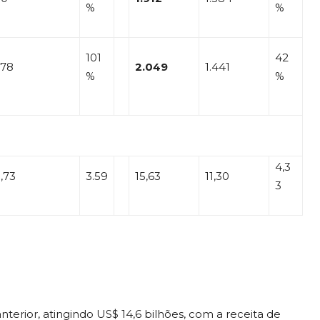
%
%
101
42
278
2.049
1.441
%
%
4,3
,73
3.59
15,63
11,30
3
erior, atingindo US$ 14,6 bilhões, com a receita de