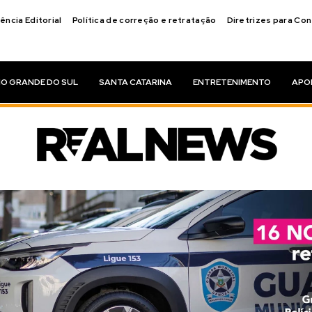
ência Editorial
Política de correção e retratação
Diretrizes para Co
IO GRANDE DO SUL
SANTA CATARINA
ENTRETENIMENTO
APO