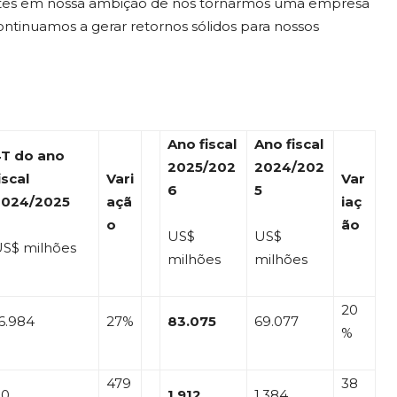
antes em nossa ambição de nos tornarmos uma empresa
ntinuamos a gerar retornos sólidos para nossos
Ano fiscal
Ano fiscal
4T do ano
2025/202
2024/202
iscal
Vari
Var
6
5
2024/2025
açã
iaç
o
ão
US$
US$
S$ milhões
milhões
milhões
20
6.984
27%
83.075
69.077
%
479
38
90
1.912
1.384