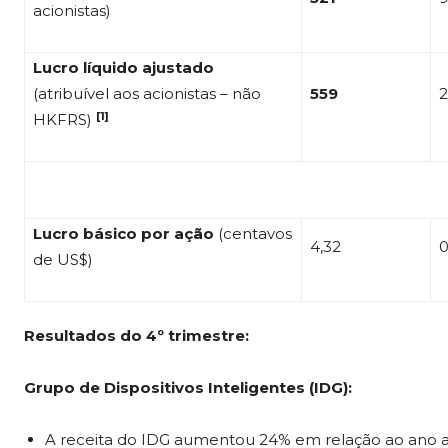
acionistas)
Lucro líquido ajustado
(atribuível aos acionistas – não
559
[1]
HKFRS)
Lucro básico por ação
(centavos
4,32
0
de US$)
Resultados do 4º trimestre:
Grupo de Dispositivos Inteligentes (IDG):
A receita do IDG aumentou 24% em relação ao ano ant