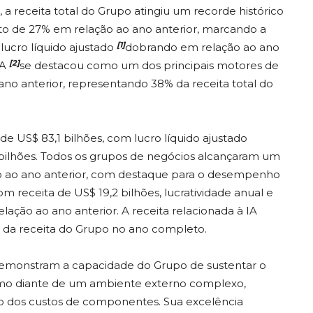
, a receita total do Grupo atingiu um recorde histórico
nto de 27% em relação ao ano anterior, marcando a
[1]
lucro líquido ajustado
dobrando em relação ao ano
[2]
IA
se destacou como um dos principais motores de
 anterior, representando 38% da receita total do
e US$ 83,1 bilhões, com lucro líquido ajustado
 bilhões. Todos os grupos de negócios alcançaram um
ção ao ano anterior, com destaque para o desempenho
m receita de US$ 19,2 bilhões, lucratividade anual e
ação ao ano anterior. A receita relacionada à IA
 da receita do Grupo no ano completo.
demonstram a capacidade do Grupo de sustentar o
esmo diante de um ambiente externo complexo,
 dos custos de componentes. Sua excelência