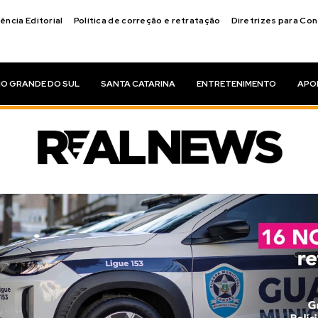
ência Editorial
Política de correção e retratação
Diretrizes para Co
IO GRANDE DO SUL
SANTA CATARINA
ENTRETENIMENTO
APO