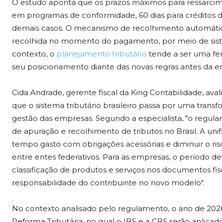
O estudo aponta que os prazos máximos para ressarcimen
em programas de conformidade, 60 dias para créditos de
demais casos. O mecanismo de recolhimento automático
recolhida no momento do pagamento, por meio de siste
contexto, o
planejamento tributário
tende a ser uma fe
seu posicionamento diante das novas regras antes da e
Cida Andrade, gerente fiscal da King Contabilidade, av
que o sistema tributário brasileiro passa por uma trans
gestão das empresas. Segundo a especialista, "o regu
de apuração e recolhimento de tributos no Brasil. A uni
tempo gasto com obrigações acessórias e diminuir o ris
entre entes federativos. Para as empresas, o período de
classificação de produtos e serviços nos documentos fisc
responsabilidade do contribuinte no novo modelo".
No contexto analisado pelo regulamento, o ano de 2026
Reforma Tributária, no qual o IBS e a CBS serão aplicad