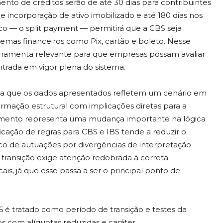
to de créditos serão de até 30 dias para contribuintes
 incorporação de ativo imobilizado e até 180 dias nos
 — o split payment — permitirá que a CBS seja
mas financeiros como Pix, cartão e boleto. Nesse
rramenta relevante para que empresas possam avaliar
ntrada em vigor plena do sistema.
alia que os dados apresentados refletem um cenário em
formação estrutural com implicações diretas para a
lamento representa uma mudança importante na lógica
ficação de regras para CBS e IBS tende a reduzir o
co de autuações por divergências de interpretação
 transição exige atenção redobrada à correta
ais, já que esse passa a ser o principal ponto de
 é tratado como período de transição e testes da
os com alíquotas reduzidas e caráter