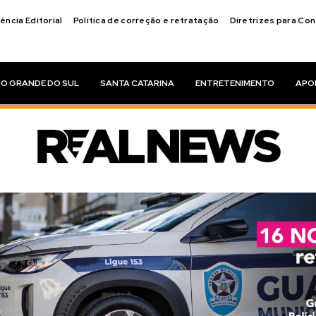
ência Editorial
Política de correção e retratação
Diretrizes para Co
IO GRANDE DO SUL
SANTA CATARINA
ENTRETENIMENTO
APO