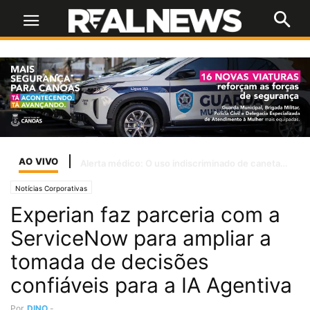
AO VIVO
Alerta médico: O uso indiscriminado de canetas emagrecedoras por jovens
Notícias Corporativas
Experian faz parceria com a
ServiceNow para ampliar a
tomada de decisões
confiáveis para a IA Agentiva
Por
DINO
-