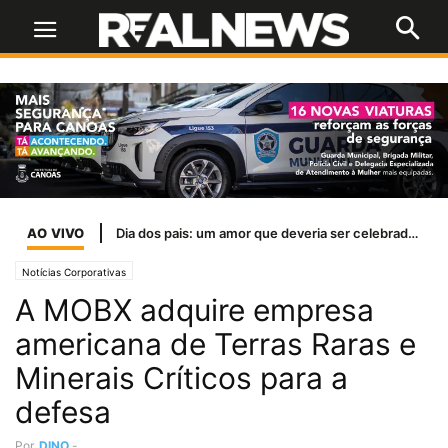
AO VIVO
Inter encara o líder Palmeiras em busca de reação para sair do Z-4
Notícias Corporativas
A MOBX adquire empresa
americana de Terras Raras e
Minerais Críticos para a
defesa
Por
DINO
-