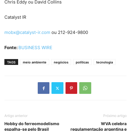
Chris Eddy ou David Collins
Catalyst IR
mobx@catalyst-ir.com
ou 212-924-9800
Fonte:
BUSINESS WIRE
TAGS
meio ambiente
negócios
políticas
tecnologia
Artigo anterior
Próximo artigo
Hobby do ferreomodelismo
WVA celebra
espalha-se pelo Brasil
regulamentação argentina e