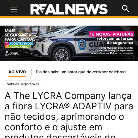
AO VIVO
Inter encara o líder Palmeiras em busca de reação para sair do Z-4
Notícias Corporativas
A The LYCRA Company lança
a fibra LYCRA® ADAPTIV para
não tecidos, aprimorando o
conforto e o ajuste em
produtos descartáveis ​​de