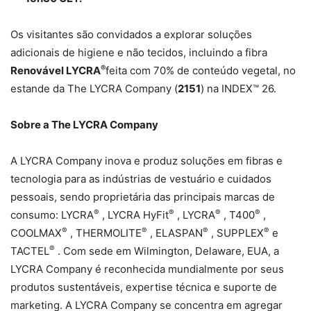
Os visitantes são convidados a explorar soluções
adicionais de higiene e não tecidos, incluindo a fibra
®
Renovável LYCRA
feita com 70% de conteúdo vegetal, no
estande da The LYCRA Company (
2151
) na INDEX™ 26.
Sobre a The LYCRA Company
A LYCRA Company inova e produz soluções em fibras e
tecnologia para as indústrias de vestuário e cuidados
pessoais, sendo proprietária das principais marcas de
®
®
®
®
consumo: LYCRA
, LYCRA HyFit
, LYCRA
, T400
,
®
®
®
®
COOLMAX
, THERMOLITE
, ELASPAN
, SUPPLEX
e
®
TACTEL
. Com sede em Wilmington, Delaware, EUA, a
LYCRA Company é reconhecida mundialmente por seus
produtos sustentáveis, expertise técnica e suporte de
marketing. A LYCRA Company se concentra em agregar