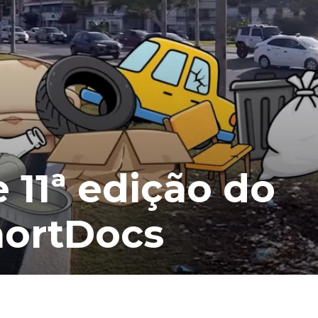
 11ª edição do
hortDocs