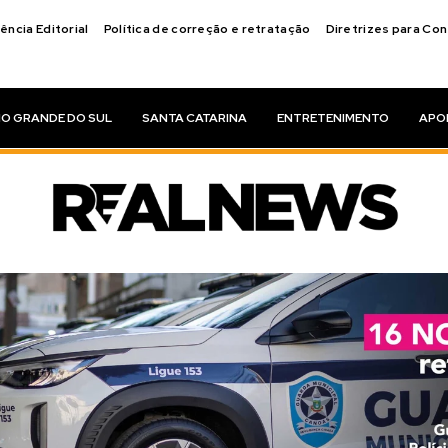
ência Editorial
Política de correção e retratação
Diretrizes para Co
IO GRANDE DO SUL
SANTA CATARINA
ENTRETENIMENTO
APO