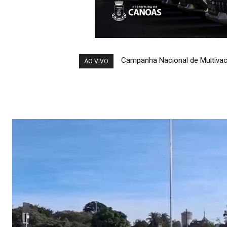
Real Madrid anuncia contrataç
AO VIVO