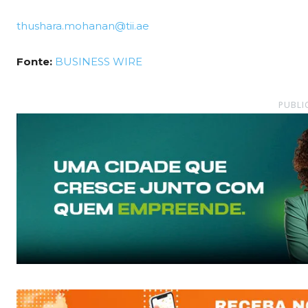
thushara.mohanan@tii.ae
Fonte:
BUSINESS WIRE
PUBLI