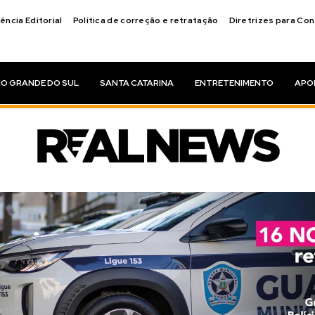
ência Editorial
Política de correção e retratação
Diretrizes para Co
IO GRANDE DO SUL
SANTA CATARINA
ENTRETENIMENTO
APO
resenta a prime