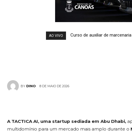
plataforma de
decisões ope
Curso de auxiliar de marcenaria 
AO VIVO
real e de miss
8 DE MAIO DE 2026
BY
DINO
A TACTICA AI, uma startup sediada em Abu Dhabi,
ap
multidomínio para um mercado mais amplo durante o