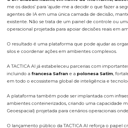
me os dados’ para ‘ajude-me a decidir o que fazer a seguir
agentes de IA em uma única camada de decisão, manten
existente. Não se trata de um painel de controle ou u
operacional projetada para apoiar decisões reais em am
O resultado é uma plataforma que pode ajudar as organi
silos e coordenar ações em ambientes complexos.
A TACTICA AI já estabeleceu parcerias com importante
incluindo a
francesa Safran
e a
polonesa Satim
, fort
em todo o ecossistema global de inteligência e tecnolo
A plataforma também pode ser implantada com infra
ambientes conteinerizados, criando uma capacidade mó
Geoespacial) projetada para cenários operacionais onde ve
O lançamento público da TACTICA AI reforça o papel 