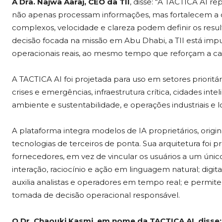
A Dra. Najwa Aaraj, CEO da TII
, disse: “A TACTICA AI re
não apenas processam informações, mas fortalecem a 
complexos, velocidade e clareza podem definir os resu
decisão focada na missão em Abu Dhabi, a TII está im
operacionais reais, ao mesmo tempo que reforçam a capa
A TACTICA AI foi projetada para uso em setores prioritár
crises e emergências, infraestrutura crítica, cidades int
ambiente e sustentabilidade, e operações industriais e lo
A plataforma integra modelos de IA proprietários, origi
tecnologias de terceiros de ponta. Sua arquitetura foi p
fornecedores, em vez de vincular os usuários a um únic
interação, raciocínio e ação em linguagem natural; digi
auxilia analistas e operadores em tempo real; e permi
tomada de decisão operacional responsável.
O Dr. Chaouki Kasmi, em nome da TACTICA AI, disse: