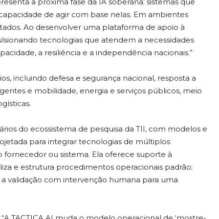
presenta a próxima fase da IA ​​soberana: sistemas que
capacidade de agir com base nelas. Em ambientes
ltados. Ao desenvolver uma plataforma de apoio à
pulsionando tecnologias que atendem a necessidades
cidade, a resiliência e a independência nacionais.”
ios, incluindo defesa e segurança nacional, resposta a
eligentes e mobilidade, energia e serviços públicos, meio
gísticas.
nários do ecossistema de pesquisa da TII, com modelos e
rojetada para integrar tecnologias de múltiplos
o fornecedor ou sistema. Ela oferece suporte à
taliza e estrutura procedimentos operacionais padrão;
te a validação com intervenção humana para uma
“A TACTICA AI muda o modelo operacional de ‘mostre-