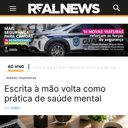
AO VIVO
Se o STF tiver lucidez, as bets terão de ser tratadas como jogo de azar
Notícias Corporativas
Escrita à mão volta como
prática de saúde mental
Por
DINO
-