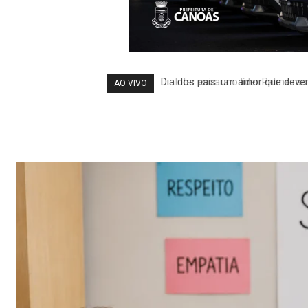
Inter encara o líder Palmeiras 
AO VIVO