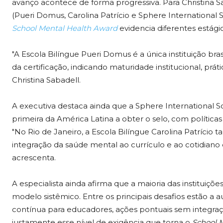
avanço acontece de forma progressiva. Para Christina
(Pueri Domus, Carolina Patrício e Sphere International S
School Mental Health Award
evidencia diferentes estági
"A Escola Bilíngue Pueri Domus é a única instituição bra
da certificação, indicando maturidade institucional, pr
Christina Sabadell.
A executiva destaca ainda que a Sphere International S
primeira da América Latina a obter o selo, com política
"No Rio de Janeiro, a Escola Bilíngue Carolina Patríci
integração da saúde mental ao currículo e ao cotidian
acrescenta.
A especialista ainda afirma que a maioria das instituiçõ
modelo sistêmico. Entre os principais desafios estão a a
contínua para educadores, ações pontuais sem integraçã
justamente esse nível de exigência que torna o
School 