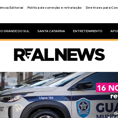
ência Editorial
Política de correção e retratação
Diretrizes para Co
IO GRANDE DO SUL
SANTA CATARINA
ENTRETENIMENTO
APO