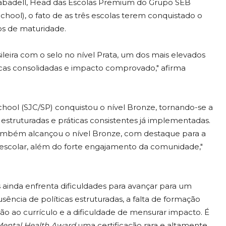
 Sabadell, Head das Escolas Premium do Grupo SEB
chool), o fato de as três escolas terem conquistado o
os de maturidade.
sileira com o selo no nível Prata, um dos mais elevados
áticas consolidadas e impacto comprovado," afirma
chool (SJC/SP) conquistou o nível Bronze, tornando-se a
s estruturadas e práticas consistentes já implementadas.
o também alcançou o nível Bronze, com destaque para a
o escolar, além do forte engajamento da comunidade,"
es ainda enfrenta dificuldades para avançar para um
usência de políticas estruturadas, a falta de formação
o ao currículo e a dificuldade de mensurar impacto. É
Mental Health Award
uma certificação rara e altamente