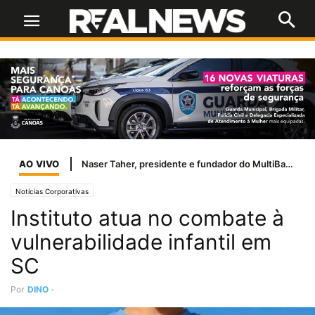
AO VIVO
Naser Taher, presidente e fundador do MultiBank Group, homenageado por Sua Alteza Sheikh Nahyan bin Mubarak Al Nahyan com o Prêmio de Excelência de Ouro em FinTech, Ativos Digitais e Blockchain
Notícias Corporativas
Instituto atua no combate à
vulnerabilidade infantil em
SC
Por
DINO
-