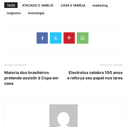
TAGS
ATACADO E VAREJO
CASA E FAMÍLIA
marketing
negócios
tecnologia
Artigo anterior
Próximo artigo
Maioria dos brasileiros
Electrolux celebra 100 anos
pretende assistir à Copa em
e reforça seu papel nos lares
casa