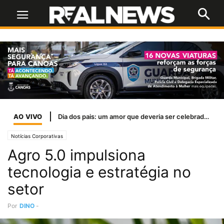
AO VIVO
Inter encara o líder Palmeiras em busca de reação para sair do Z-4
Notícias Corporativas
Agro 5.0 impulsiona
tecnologia e estratégia no
setor
Por
DINO
-