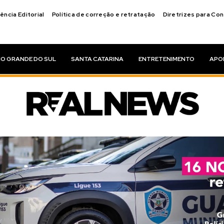
ência Editorial
Política de correção e retratação
Diretrizes para Co
IO GRANDE DO SUL
SANTA CATARINA
ENTRETENIMENTO
APO