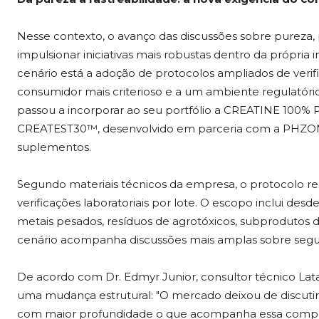
Nesse contexto, o avanço das discussões sobre pureza,
impulsionar iniciativas mais robustas dentro da própri
cenário está a adoção de protocolos ampliados de ver
consumidor mais criterioso e a um ambiente regulatório
passou a incorporar ao seu portfólio a CREATINE 100
CREATEST30™, desenvolvido em parceria com a PHZON Gr
suplementos.
Segundo materiais técnicos da empresa, o protocolo reú
verificações laboratoriais por lote. O escopo inclui des
metais pesados, resíduos de agrotóxicos, subprodutos d
cenário acompanha discussões mais amplas sobre segur
De acordo com Dr. Edmyr Junior, consultor técnico Lat
uma mudança estrutural: "O mercado deixou de discutir
com maior profundidade o que acompanha essa composi