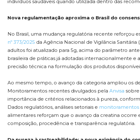
indivíduos saudáveis quando utilizada dentro das rec
Nova regulamentação aproxima o Brasil do consenso
No Brasil, uma mudança regulatória recente reforçou 
nº 373/2025
da Agência Nacional de Vigilância Sanitária 
adultos foi atualizado para 5g, acima do parâmetro ant
brasileira de práticas já adotadas internacionalmente e al
precisão técnica na formulação dos produtos disponíve
Ao mesmo tempo, o avanço da categoria ampliou os deba
Monitoramentos recentes divulgados pela
Anvisa
sobre 
importância de critérios relacionados à pureza, confor
Dados regulatórios, análises setoriais e
monitoramentos 
alimentares reforçam que o avanço da creatina ocorre
composição, procedência e transparência regulatória.
Da pureza à rastreabilidade: a nova exigência do c