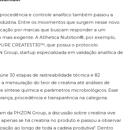
 procedência e controle analítico também passou a
a indústria. Entre os movimentos que surgem nesse novo
ificação por marcas que buscam responder a um
 mais exigente. A Atlhetica Nutrition®, por exemplo,
% PURE CREATEST30™, que possui o protocolo
oup, startup especializada em validação analítica de
ne 30 etapas de rastreabilidade técnica e 82
de a mensuração do teor de creatina até análises de
e síntese química e parâmetros microbiológicos. Esse
ança, procedência e transparência na categoria.
am da PHZON Group, a discussão sobre creatina vive
 apenas se há creatina no produto e passou a observar
ção ao longo de toda a cadeia produtiva". Dentro