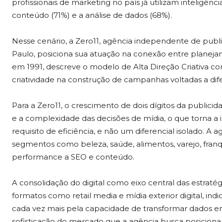
profissionais de marketing no país já utilizam inteligênci
conteúdo (71%) e a análise de dados (68%).
Nesse cenário, a Zero11, agência independente de publ
Paulo, posiciona sua atuação na conexão entre planeja
em 1991, descreve o modelo de Alta Direção Criativa c
criatividade na construção de campanhas voltadas a di
Para a Zero11, o crescimento de dois dígitos da publici
e a complexidade das decisões de mídia, o que torna a 
requisito de eficiência, e não um diferencial isolado. A
segmentos como beleza, saúde, alimentos, varejo, fran
performance a SEO e conteúdo.
A consolidação do digital como eixo central das estrat
formatos como retail media e mídia exterior digital, in
cada vez mais pela capacidade de transformar dados em
sofisticação do mercado que a agência busca posicionar