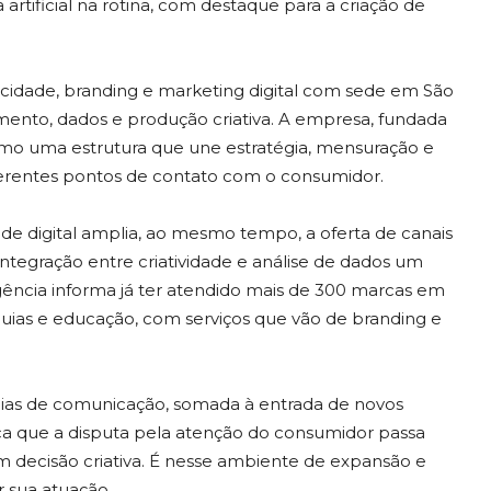
a artificial na rotina, com destaque para a criação de
icidade, branding e marketing digital com sede em São
mento, dados e produção criativa. A empresa, fundada
omo uma estrutura que une estratégia, mensuração e
ferentes pontos de contato com o consumidor.
dade digital amplia, ao mesmo tempo, a oferta de canais
integração entre criatividade e análise de dados um
 agência informa já ter atendido mais de 300 marcas em
quias e educação, com serviços que vão de branding e
égias de comunicação, somada à entrada de novos
dica que a disputa pela atenção do consumidor passa
 decisão criativa. É nesse ambiente de expansão e
 sua atuação.