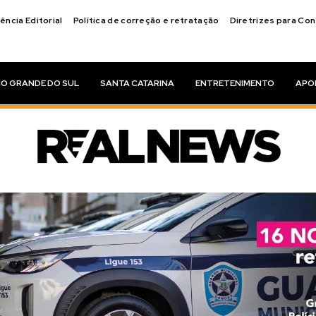
ência Editorial
Política de correção e retratação
Diretrizes para Co
IO GRANDE DO SUL
SANTA CATARINA
ENTRETENIMENTO
APO