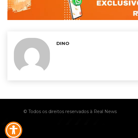
DINO
© Todos os direitos reservados à Real News
No menu items!