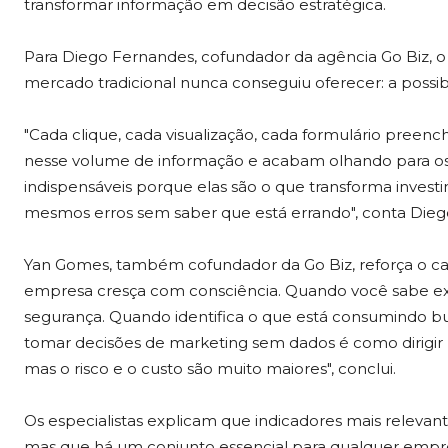
transformar informação em decisão estratégica.
Para Diego Fernandes, cofundador da agência Go Biz, o
mercado tradicional nunca conseguiu oferecer: a possib
"Cada clique, cada visualização, cada formulário pree
nesse volume de informação e acabam olhando para os
indispensáveis porque elas são o que transforma inves
mesmos erros sem saber que está errando", conta Dieg
Yan Gomes, também cofundador da Go Biz, reforça o c
empresa cresça com consciência. Quando você sabe e
segurança. Quando identifica o que está consumindo bu
tomar decisões de marketing sem dados é como dirigir
mas o risco e o custo são muito maiores", conclui.
Os especialistas explicam que indicadores mais releva
mas que há um conjunto essencial para qualquer empresa