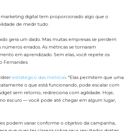
 marketing digital tem proporcionado algo que o
ilidade de medir tudo.
nchido gera um dado. Mas muitas empresas se perdem
 números errados. As métricas se tornaram
timento em aprendizado. Sem elas, você repete os
o Fernandes.
aráter
estratégico das métricas
. "Elas permitem que uma
xatamente o que está funcionando, pode escalar com
dget sem retorno, redireciona com agilidade. Hoje,
 no escuro — você pode até chegar em algum lugar,
ntes podem variar conforme o objetivo da campanha,
 que quer ter clareza sobre seus resultados digitais.