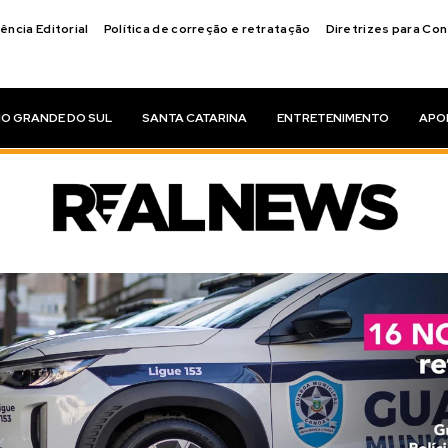
ência Editorial
Política de correção e retratação
Diretrizes para Co
IO GRANDE DO SUL
SANTA CATARINA
ENTRETENIMENTO
APO