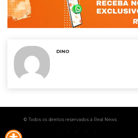
DINO
© Todos os direitos reservados à Real News
No menu items!