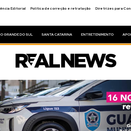
ência Editorial
Política de correção e retratação
Diretrizes para Co
IO GRANDE DO SUL
SANTA CATARINA
ENTRETENIMENTO
APO