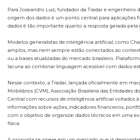
Para Joseandro Luiz, fundador da Tradar e engenheiro de
origem dos dados é um ponto central para aplicações fi
dados é tão importante quanto a resposta gerada pela inte
Modelos generalistas de inteligência artificial, como C
amplos, mas nem sempre estão conectados ao contexto e
ou a bases atualizadas do mercado brasileiro. Plataform
lacuna ao combinar linguagem acessível com dados estrut
Nesse contexto, a Tradar, lançada oficialmente em mar
Mobiliários (CVM), Associação Brasileira das Entidades 
Central com recursos de inteligência artificial voltados à
informações sobre ações, indicadores financeiros, port
com o objetivo de organizar dados técnicos em uma ex
física.
A proposta se insere em um mercado que já demonstra 