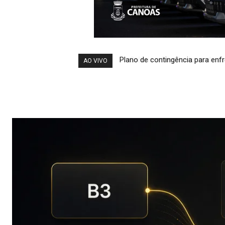
Grêmio x São Paulo: onde assist
AO VIVO