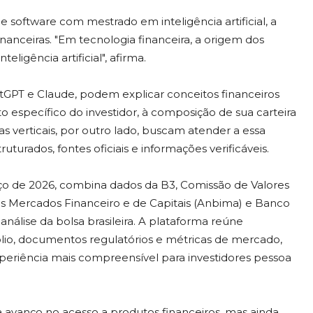
 software com mestrado em inteligência artificial, a
nanceiras. "Em tecnologia financeira, a origem dos
ligência artificial", afirma.
hatGPT e Claude, podem explicar conceitos financeiros
specífico do investidor, à composição de sua carteira
as verticais, por outro lado, buscam atender a essa
urados, fontes oficiais e informações verificáveis.
ço de 2026, combina dados da B3, Comissão de Valores
dos Mercados Financeiro e de Capitais (Anbima) e Banco
 análise da bolsa brasileira. A plataforma reúne
fólio, documentos regulatórios e métricas de mercado,
periência mais compreensível para investidores pessoa
avanço no acesso a produtos financeiros, mas ainda