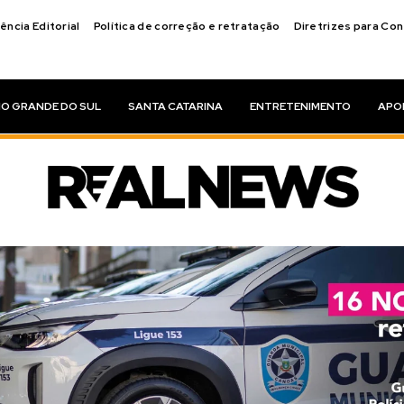
ência Editorial
Política de correção e retratação
Diretrizes para Co
IO GRANDE DO SUL
SANTA CATARINA
ENTRETENIMENTO
APO