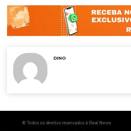
DINO
© Todos os direitos reservados à Real News
No menu items!