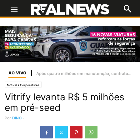
AO VIVO
Famurs e Ulbra firmam parceria para criar Observatório de Dados dos Municípios Gaúchos
Notícias Corporativas
Vitrify levanta R$ 5 milhões
em pré-seed
Por
DINO
-