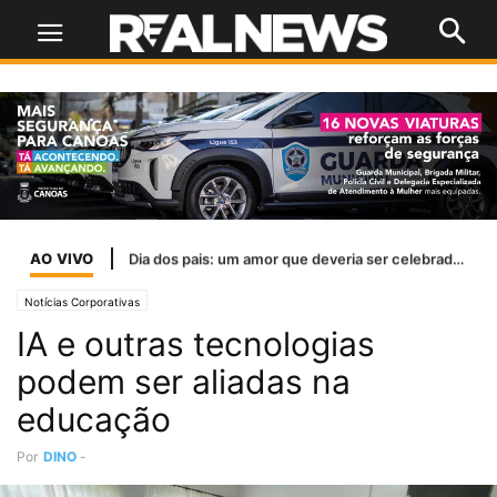
AO VIVO
Inter encara o líder Palmeiras em busca de reação para sair do Z-4
Notícias Corporativas
IA e outras tecnologias
podem ser aliadas na
educação
Por
DINO
-