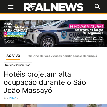
AO VIVO
Naser Taher, presidente e fundador do MultiBank Group, homenageado por Sua Alteza Sheikh Nahyan bin Mubarak Al Nahyan com o Prêmio de Excelência de Ouro em FinTech, Ativos Digitais e Blockchain
Notícias Corporativas
Hotéis projetam alta
ocupação durante o São
João Massayó
Por
DINO
-