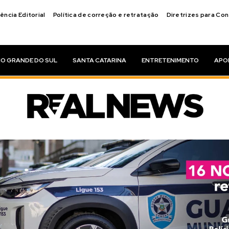
ência Editorial
Política de correção e retratação
Diretrizes para Co
IO GRANDE DO SUL
SANTA CATARINA
ENTRETENIMENTO
APO