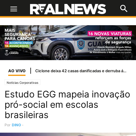
AO VIVO
Naser Taher, presidente e fundador do MultiBank Group, homenageado por Sua Alteza Sheikh Nahyan bin Mubarak Al Nahyan com o Prêmio de Excelência de Ouro em FinTech, Ativos Digitais e Blockchain
Notícias Corporativas
Estudo EGG mapeia inovação
pró-social em escolas
brasileiras
Por
DINO
-