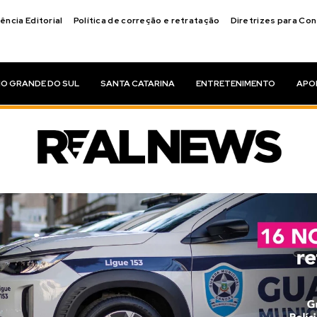
ência Editorial
Política de correção e retratação
Diretrizes para Co
IO GRANDE DO SUL
SANTA CATARINA
ENTRETENIMENTO
APO