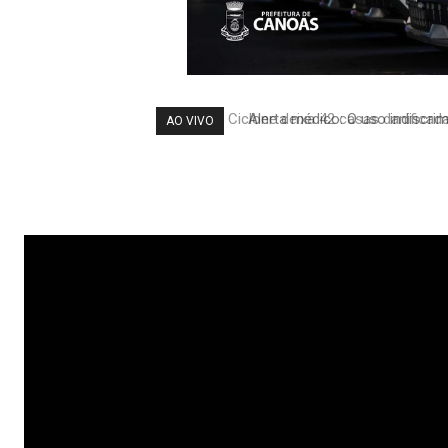
Alerta médico: O uso indiscri
AO VIVO