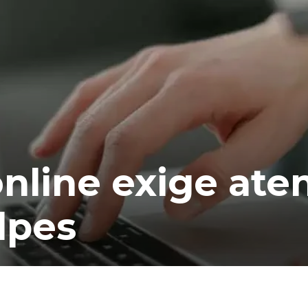
nline exige ate
lpes