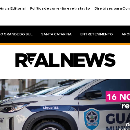
ência Editorial
Política de correção e retratação
Diretrizes para Co
IO GRANDE DO SUL
SANTA CATARINA
ENTRETENIMENTO
APO