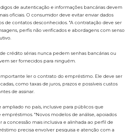
digos de autenticação e informações bancárias devem
is oficiais. O consumidor deve evitar enviar dados
os de contatos desconhecidos. "A contratação deve ser
ensagens, perfis não verificados e abordagens com senso
tivo.
e crédito sérias nunca pedem senhas bancárias ou
evem ser fornecidos para ninguém.
importante ler o contrato do empréstimo. Ele deve ser
adas, como taxas de juros, prazos e possíveis custos
ntes de assinar.
 ampliado no país, inclusive para públicos que
e empréstimos. "Novos modelos de análise, apoiados
ar a concessão mais inclusiva e alinhada ao perfil de
éstimo precisa envolver pesquisa e atenção com a