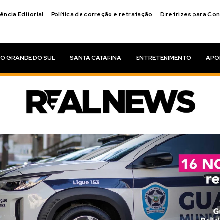
ência Editorial
Política de correção e retratação
Diretrizes para Co
IO GRANDE DO SUL
SANTA CATARINA
ENTRETENIMENTO
APO