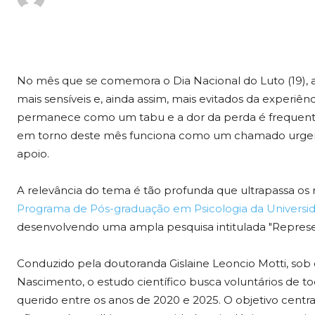
No mês que se comemora o Dia Nacional do Luto (19), a
mais sensíveis e, ainda assim, mais evitados da experiê
permanece como um tabu e a dor da perda é frequente
em torno deste mês funciona como um chamado urgente
apoio.
A relevância do tema é tão profunda que ultrapassa os ri
Programa de Pós-graduação em Psicologia da Universid
desenvolvendo uma ampla pesquisa intitulada "Represen
Conduzido pela doutoranda Gislaine Leoncio Motti, sob o
Nascimento, o estudo científico busca voluntários de t
querido entre os anos de 2020 e 2025. O objetivo centr