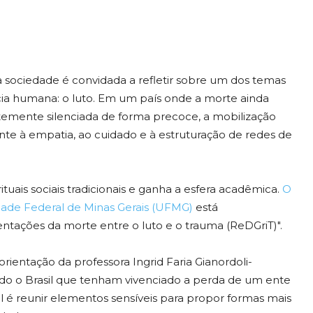
 sociedade é convidada a refletir sobre um dos temas
ncia humana: o luto. Em um país onde a morte ainda
mente silenciada de forma precoce, a mobilização
 à empatia, ao cuidado e à estruturação de redes de
tuais sociais tradicionais e ganha a esfera acadêmica.
O
ade Federal de Minas Gerais (UFMG)
está
tações da morte entre o luto e o trauma (ReDGriT)".
rientação da professora Ingrid Faria Gianordoli-
odo o Brasil que tenham vivenciado a perda de um ente
al é reunir elementos sensíveis para propor formas mais