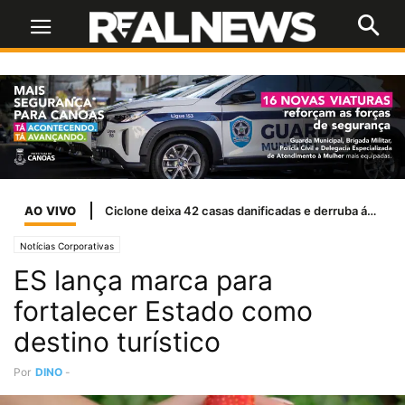
AO VIVO
Naser Taher, presidente e fundador do MultiBank Group, homenageado por Sua Alteza Sheikh Nahyan bin Mubarak Al Nahyan com o Prêmio de Excelência de Ouro em FinTech, Ativos Digitais e Blockchain
Notícias Corporativas
ES lança marca para
fortalecer Estado como
destino turístico
Por
DINO
-