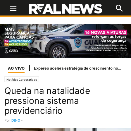
AO VIVO
Expereo acelera estratégia de crescimento nos EUA com a nomeação de Margi Shaw como presidente independente
Notícias Corporativas
Queda na natalidade
pressiona sistema
previdenciário
Por
DINO
-