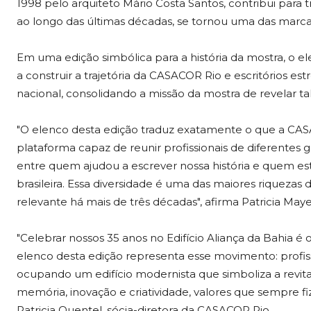
1998 pelo arquiteto Mário Costa Santos, contribui para 
ao longo das últimas décadas, se tornou uma das marc
Em uma edição simbólica para a história da mostra, o el
a construir a trajetória da CASACOR Rio e escritórios
nacional, consolidando a missão da mostra de revelar tal
"O elenco desta edição traduz exatamente o que a CAS
plataforma capaz de reunir profissionais de diferentes 
entre quem ajudou a escrever nossa história e quem es
brasileira. Essa diversidade é uma das maiores riqueza
relevante há mais de três décadas", afirma Patricia May
"Celebrar nossos 35 anos no Edifício Aliança da Bahia é o
elenco desta edição representa esse movimento: profissi
ocupando um edifício modernista que simboliza a revit
memória, inovação e criatividade, valores que sempre 
Patricia Quentel, sócia-diretora da CASACOR Rio.