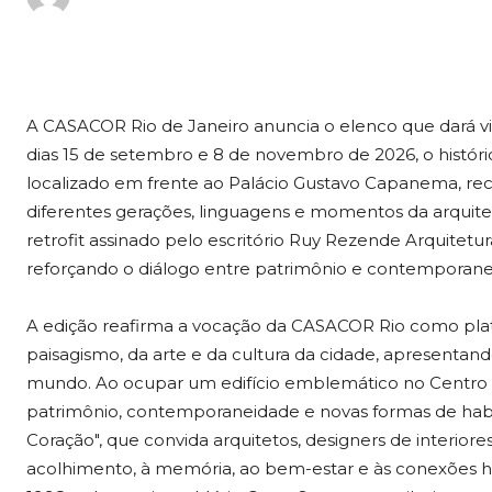
A CASACOR Rio de Janeiro anuncia o elenco que dará vi
dias 15 de setembro e 8 de novembro de 2026, o históric
localizado em frente ao Palácio Gustavo Capanema, re
diferentes gerações, linguagens e momentos da arquitetu
retrofit assinado pelo escritório Ruy Rezende Arquitet
reforçando o diálogo entre patrimônio e contemporane
A edição reafirma a vocação da CASACOR Rio como plata
paisagismo, da arte e da cultura da cidade, apresentando
mundo. Ao ocupar um edifício emblemático no Centro do
patrimônio, contemporaneidade e novas formas de hab
Coração", que convida arquitetos, designers de interiore
acolhimento, à memória, ao bem-estar e às conexões 