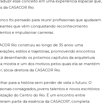
traduzir esse conceito em uma experiência espacial que,
as da CASACOR Rio.
enco foi pensado para reunir profissionais que ajudaram
 estreantes que vêm conquistando reconhecimento
entos e impulsionar carreiras.
ACOR Rio construiu ao longo de 35 anos: uma
gerações, estilos e trajetórias, promovendo encontros
tá desenhando os próximos capítulos da arquitetura
s da mostra e um dos motivos pelos quais ela se mantém
er, sócia-diretora da CASACOR Rio.
lhar para a história sem perder de vista o futuro. O
onais consagrados, jovens talentos e novos escritórios
alização do Centro do Rio. É um encontro entre
fizeram parte da essência da CASACOR", completa