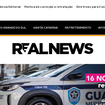
ência Editorial
Política de correção e retratação
Diretrizes para Co
IO GRANDE DO SUL
SANTA CATARINA
ENTRETENIMENTO
APO