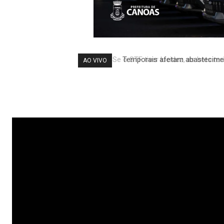
Temporais afetam abastecimen
AO VIVO