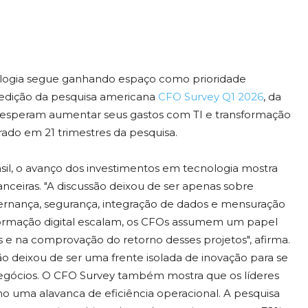
logia segue ganhando espaço como prioridade
a edição da pesquisa americana
CFO Survey Q1 2026
, da
s esperam aumentar seus gastos com TI e transformação
trado em 21 trimestres da pesquisa.
rasil, o avanço dos investimentos em tecnologia mostra
ceiras. "A discussão deixou de ser apenas sobre
vernança, segurança, integração de dados e mensuração
sformação digital escalam, os CFOs assumem um papel
os e na comprovação do retorno desses projetos", afirma.
ção deixou de ser uma frente isolada de inovação para se
 negócios. O CFO Survey também mostra que os líderes
o uma alavanca de eficiência operacional. A pesquisa