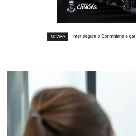
Após quatro milhões em manut
AO VIVO