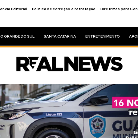
ência Editorial
Política de correção e retratação
Diretrizes para Co
IO GRANDE DO SUL
SANTA CATARINA
ENTRETENIMENTO
APO