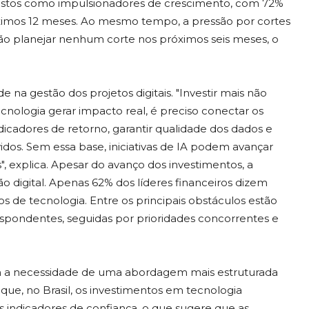
vistos como impulsionadores de crescimento, com 72%
ximos 12 meses. Ao mesmo tempo, a pressão por cortes
ão planejar nenhum corte nos próximos seis meses, o
a gestão dos projetos digitais. "Investir mais não
tecnologia gerar impacto real, é preciso conectar os
ndicadores de retorno, garantir qualidade dos dados e
idos. Sem essa base, iniciativas de IA podem avançar
, explica. Apesar do avanço dos investimentos, a
ão digital. Apenas 62% dos líderes financeiros dizem
os de tecnologia. Entre os principais obstáculos estão
respondentes, seguidas por prioridades concorrentes e
çam a necessidade de uma abordagem mais estruturada
 que, no Brasil, os investimentos em tecnologia
dicadores de confiança, o que sugere que as