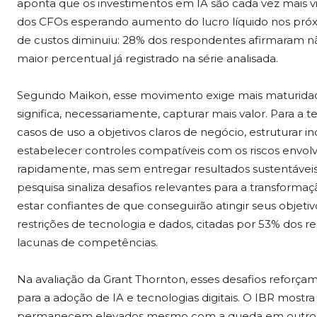
aponta que os investimentos em IA são cada vez mais 
dos CFOs esperando aumento do lucro líquido nos pró
de custos diminuiu: 28% dos respondentes afirmaram n
maior percentual já registrado na série analisada.
Segundo Maikon, esse movimento exige mais maturidade n
significa, necessariamente, capturar mais valor. Para a 
casos de uso a objetivos claros de negócio, estruturar i
estabelecer controles compatíveis com os riscos envolv
rapidamente, mas sem entregar resultados sustentáveis"
pesquisa sinaliza desafios relevantes para a transformaç
estar confiantes de que conseguirão atingir seus objetiv
restrições de tecnologia e dados, citadas por 53% dos 
lacunas de competências.
Na avaliação da Grant Thornton, esses desafios refor
para a adoção de IA e tecnologias digitais. O IBR mostra
permanecem elevados mesmo com a queda em outros in