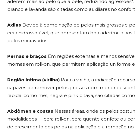
aderem mais ao pelo que à pele, reduzindo agressões", 
branco e lavanda são citadas como auxiliares no confort
Axilas
Devido à combinação de pelos mais grossos e pele
cera hidrossolúvel, que apresentam boa aderência aos f
pelos encravados.
Pernas e braços
Em regiões extensas e menos sensíveis
mornas em roll‑on, que permitem aplicação uniforme e
Região íntima (virilha)
Para a virilha, a indicação recai
capazes de remover pelos grossos com menor desconfo
rápida, como mel, negra e pink pitaya, são citadas com
Abdômen e costas
Nessas áreas, onde os pelos costum
modalidades — cera roll‑on, cera quente confete ou cer
de crescimento dos pelos na aplicação e a remoção no s