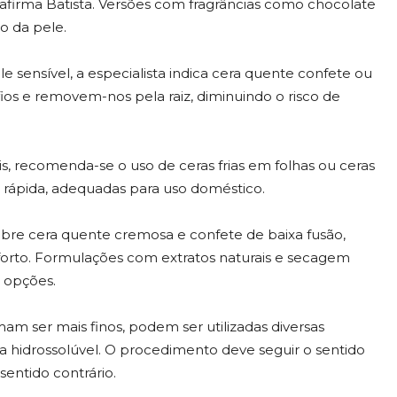
afirma Batista. Versões com fragrâncias como chocolate
o da pele.
 sensível, a especialista indica cera quente confete ou
ios e removem-nos pela raiz, diminuindo o risco de
, recomenda-se o uso de ceras frias em folhas ou ceras
 rápida, adequadas para uso doméstico.
 sobre cera quente cremosa e confete de baixa fusão,
rto. Formulações com extratos naturais e secagem
o opções.
am ser mais finos, podem ser utilizadas diversas
a hidrossolúvel. O procedimento deve seguir o sentido
entido contrário.