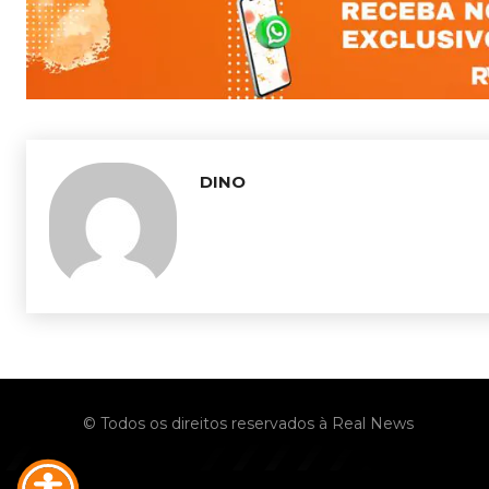
DINO
© Todos os direitos reservados à Real News
No menu items!