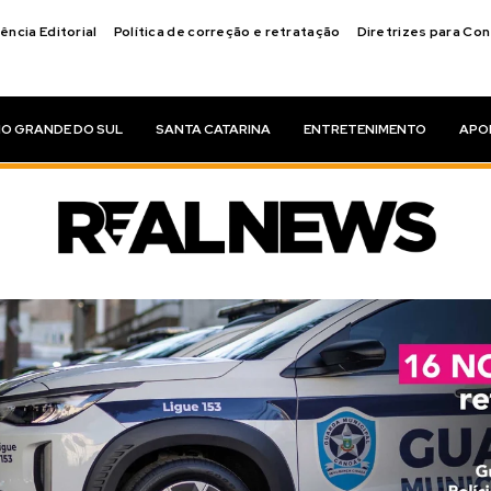
ência Editorial
Política de correção e retratação
Diretrizes para Co
IO GRANDE DO SUL
SANTA CATARINA
ENTRETENIMENTO
APO