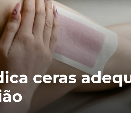
ndica ceras adeq
ião