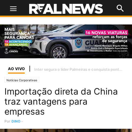
AO VIVO
Flávio Bolsonaro publica carta ao pai após Moraes negar visita no Dia dos Pais
Notícias Corporativas
Importação direta da China
traz vantagens para
empresas
Por
DINO
-