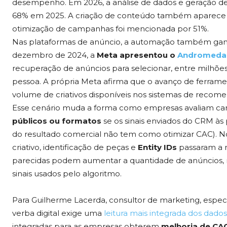
desempenho. Em 2026, a análise de dados e geração de i
68% em 2025. A criação de conteúdo também aparece en
otimização de campanhas foi mencionada por 51%.
Nas plataformas de anúncio, a automação também ganh
dezembro de 2024, a
Meta apresentou o
Andromeda
recuperação de anúncios para selecionar, entre milhões
pessoa. A própria Meta afirma que o avanço de ferramen
volume de criativos disponíveis nos sistemas de recom
Esse cenário muda a forma como empresas avaliam c
públicos ou formatos
se os sinais enviados do CRM à
do resultado comercial não tem como otimizar CAC). 
criativo, identificação de peças e
Entity IDs
passaram a r
parecidas podem aumentar a quantidade de anúncios,
sinais usados pelo algoritmo.
Para Guilherme Lacerda, consultor de marketing, espe
verba digital exige uma
leitura mais integrada dos dados
integradas para as empresas obterem
melhoria de CAC