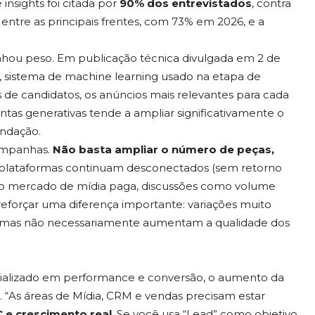
nsights foi citada por
90% dos entrevistados
, contra
tre as principais frentes, com 73% em 2026, e a
ou peso. Em publicação técnica divulgada em 2 de
, sistema de machine learning usado na etapa de
 de candidatos, os anúncios mais relevantes para cada
tas generativas tende a ampliar significativamente o
endação.
ampanhas.
Não basta ampliar o número de peças,
s plataformas continuam desconectados (sem retorno
No mercado de mídia paga, discussões como volume
eforçar uma diferença importante: variações muito
 mas não necessariamente aumentam a qualidade dos
cializado em performance e conversão, o aumento da
. “As áreas de Mídia, CRM e vendas precisam estar
 e crescimento real
. Se você usa “Lead” como objetivo