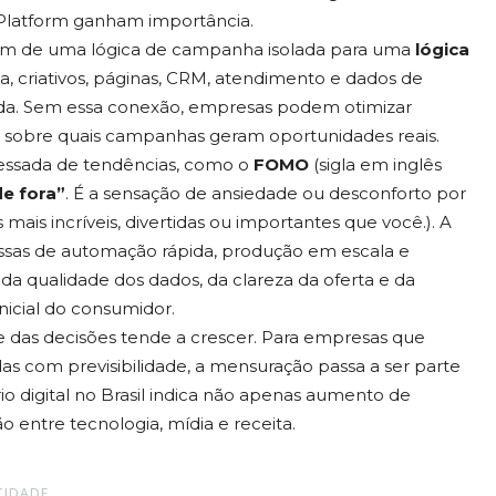
Platform ganham importância.
gem de uma lógica de campanha isolada para uma
lógica
ia, criativos, páginas, CRM, atendimento e dados de
da. Sem essa conexão, empresas podem otimizar
a sobre quais campanhas geram oportunidades reais.
ssada de tendências, como o
FOMO
(sigla em inglês
de fora”
. É a sensação de ansiedade ou desconforto por
mais incríveis, divertidas ou importantes que você.). A
messas de automação rápida, produção em escala e
a qualidade dos dados, da clareza da oferta e da
nicial do consumidor.
de das decisões tende a crescer. Para empresas que
s com previsibilidade, a mensuração passa a ser parte
io digital no Brasil indica não apenas aumento de
 entre tecnologia, mídia e receita.
CIDADE