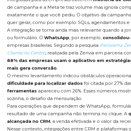
de campanha e a Meta te traz volume mas ignora comp
exatamente o que você pediu. O objetivo da campanha
quer gerar, como por exemplo: SQLs, agendamentos e v
A integração se torna ainda mais relevante quando a
ou formulário. O
WhatsApp
, por exemplo,
consolidou
empresas brasileiras. Segundo a pesquisa
Panorama Zen
Cliente no Centro
, realizada pela Zenvia em parceria c
88% das empresas usam o aplicativo em estratégia
mais gera conversão
.
O mesmo levantamento indicou obstáculos operacionais 
dificuldade para localizar dados
foi citada por 27% d
ferramentas
apareceu com 26%. Esses números mostram
sozinha, o desafio da mensuração.
Para operações que dependem de WhatsApp, formulários
resultado de uma campanha não termina no clique. A
q
alcançada no CRM
, a venda efetivada e o valor da re
Nesse contexto, integrações entre CRM e plataformas 