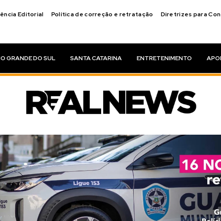
ência Editorial
Política de correção e retratação
Diretrizes para Co
IO GRANDE DO SUL
SANTA CATARINA
ENTRETENIMENTO
APO