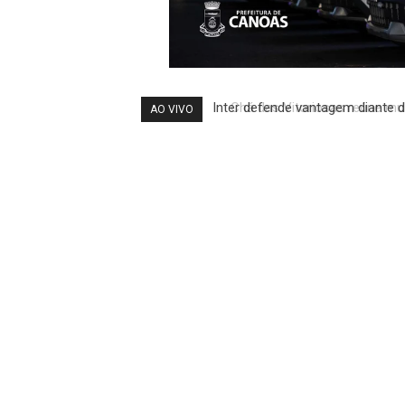
Chá das Vitoriosas reúne mulh
AO VIVO