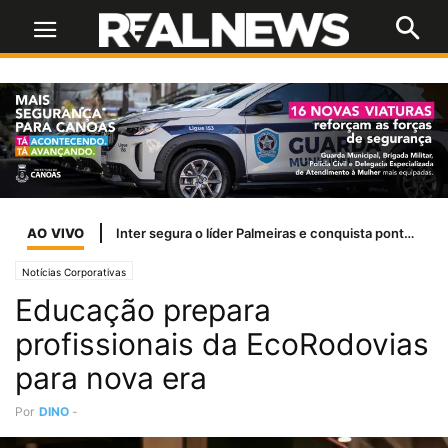
AO VIVO
Flávio Bolsonaro publica carta ao pai após Moraes negar visita no Dia dos Pais
Notícias Corporativas
Educação prepara
profissionais da EcoRodovias
para nova era
Por
DINO
-