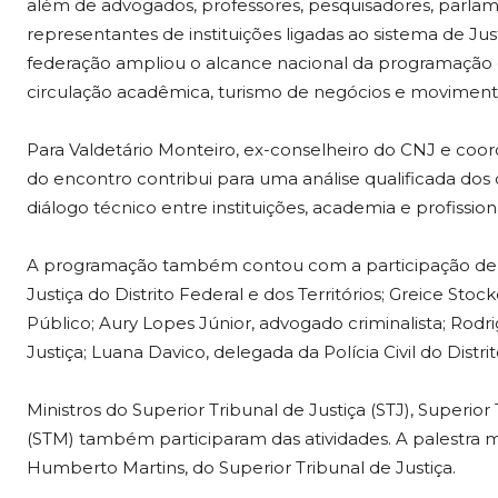
além de advogados, professores, pesquisadores, parlam
representantes de instituições ligadas ao sistema de Jus
federação ampliou o alcance nacional da programação e
circulação acadêmica, turismo de negócios e movimentaç
Para Valdetário Monteiro, ex-conselheiro do CNJ e coor
do encontro contribui para uma análise qualificada dos d
diálogo técnico entre instituições, academia e profissiona
A programação também contou com a participação de 
Justiça do Distrito Federal e dos Territórios; Greice Sto
Público; Aury Lopes Júnior, advogado criminalista; Rod
Justiça; Luana Davico, delegada da Polícia Civil do Dist
Ministros do Superior Tribunal de Justiça (STJ), Superior 
(STM) também participaram das atividades. A palestra m
Humberto Martins, do Superior Tribunal de Justiça.