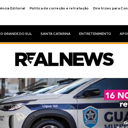
ência Editorial
Política de correção e retratação
Diretrizes para Co
IO GRANDE DO SUL
SANTA CATARINA
ENTRETENIMENTO
APO