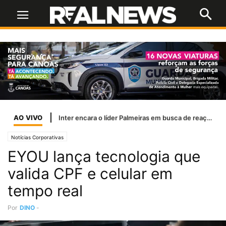
AO VIVO
Se o STF tiver lucidez, as bets terão de ser tratadas como jogo de azar
Notícias Corporativas
EYOU lança tecnologia que
valida CPF e celular em
tempo real
Por
DINO
-