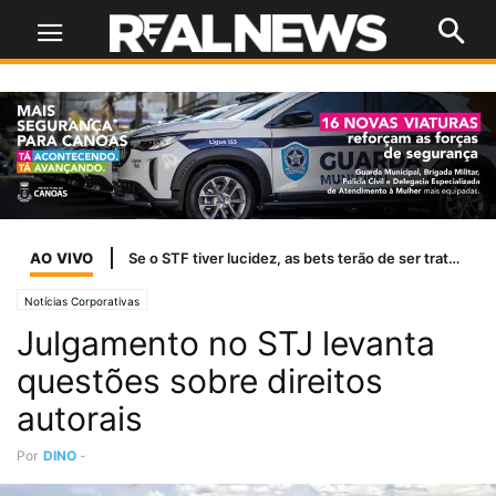
AO VIVO
Se o STF tiver lucidez, as bets terão de ser tratadas como jogo de azar
Notícias Corporativas
Julgamento no STJ levanta
questões sobre direitos
autorais
Por
DINO
-