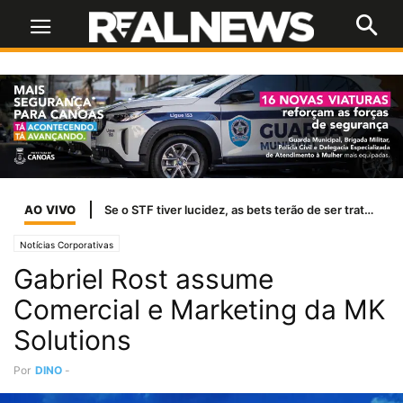
AO VIVO
Se o STF tiver lucidez, as bets terão de ser tratadas como jogo de azar
Notícias Corporativas
Gabriel Rost assume
Comercial e Marketing da MK
Solutions
Por
DINO
-