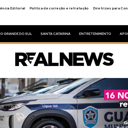
ência Editorial
Política de correção e retratação
Diretrizes para Co
IO GRANDE DO SUL
SANTA CATARINA
ENTRETENIMENTO
APO