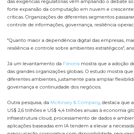
das exigências regulatórias vêm ampliando o debate s
forte expansão da computação em nuvem e crescente 
críticas. Organizações de diferentes segmentos passara
controle de informações, governança, resiliência opera
"Quanto maior a dependência digital das empresas, mai
resiliência e controle sobre ambientes estratégicos", anal
Já um levantamento da
Flexera
mostra que a adoção de 
das grandes organizações globais. O estudo mostra que
diferentes ambientes, justamente para ampliar flexibilida
governança e continuidade dos negócios.
Outra pesquisa, da
McKinsey & Company
, destaca que a
US$ 2,6 trilhões e US$ 4,4 trilhões anuais à economia 
infraestrutura cloud, processamento de dados e ambientes
aplicações baseadas em IA tendem a elevar a necessid
preocupação corporativa com disponibilidade, seguranç