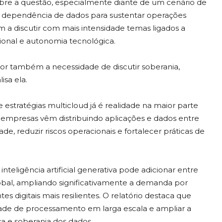
obre a questão, especialmente diante de um cenário de
dependência de dados para sustentar operações
m a discutir com mais intensidade temas ligados a
cional e autonomia tecnológica.
or também a necessidade de discutir soberania,
isa ela.
estratégias multicloud já é realidade na maior parte
 empresas vêm distribuindo aplicações e dados entre
de, reduzir riscos operacionais e fortalecer práticas de
 inteligência artificial generativa pode adicionar entre
global, ampliando significativamente a demanda por
 digitais mais resilientes. O relatório destaca que
ade de processamento em larga escala e ampliar a
a e soberania dos dados.