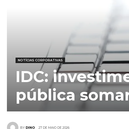
NOTÍCIAS CORPORATIVAS
IDC: investim
pública somar
27 DE MAIO DE 2026
BY
DINO