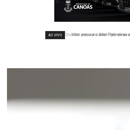
Inter encara o líder Palmeiras 
AO VIVO