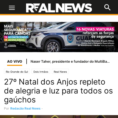
AO VIVO
Naser Taher, presidente e fundador do MultiBank Group, homenageado por Sua Alteza Sheikh Nahyan bin Mubarak Al Nahyan com o Prêmio de Excelência de Ouro em FinTech, Ativos Digitais e Blockchain
Rio Grande do Sul
Dois Irmãos
Real News
27º Natal dos Anjos repleto
de alegria e luz para todos os
gaúchos
Por
Redação Real News
-